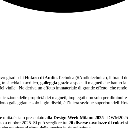
uovo giradischi
Hotaru di Audio-
Technica (#Audiotechnica), il brand de
, traslucida in acrilico,
galleggia
grazie a speciali magneti che hanno la f
l vinile. Ne deriva un effetto immateriale di grande effetto, che rende 
pplicazione delle proprietà dei magneti, impiegati non solo per diminuire 
no galleggiante solo il giradischi, è l’intera sezione superiore dell’Hot
le unità-è stato presentato
alla Design Week Milano 2025
–DWM2025#- di
no a ottobre 2025. Si può scegliere tra
20 diverse tavolozze di colori st
 che reagisce al ritmo della musica in riproduzione.