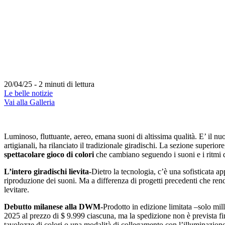
20/04/25 - 2 minuti di lettura
Le belle notizie
Vai alla Galleria
Luminoso, fluttuante, aereo, emana suoni di altissima qualità. E’ il n
artigianali, ha rilanciato il tradizionale giradischi. La sezione superiore
spettacolare gioco di colori
che cambiano seguendo i suoni e i ritmi de
L’intero giradischi lievita-
Dietro la tecnologia, c’è una sofisticata a
riproduzione dei suoni. Ma a differenza di progetti precedenti che rendo
levitare.
Debutto milanese alla DWM-
Prodotto in edizione limitata –solo mil
2025 al prezzo di $ 9.999 ciascuna, ma la spedizione non è prevista fi
tavolozze di colori o una modalità di collegamento con l’illuminazione