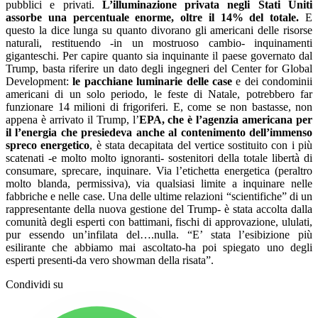
pubblici e privati.
L’illuminazione privata negli Stati Uniti
assorbe una percentuale enorme, oltre il 14% del totale.
E
questo la dice lunga su quanto divorano gli americani delle risorse
naturali, restituendo -in un mostruoso cambio- inquinamenti
giganteschi. Per capire quanto sia inquinante il paese governato dal
Trump, basta riferire un dato degli ingegneri del Center for Global
Development:
le pacchiane luminarie delle case
e dei condominii
americani di un solo periodo, le feste di Natale, potrebbero far
funzionare 14 milioni di frigoriferi. E, come se non bastasse, non
appena è arrivato il Trump, l’
EPA, che è l’agenzia americana per
il l’energia che presiedeva anche al contenimento dell’immenso
spreco energetico
, è stata decapitata del vertice sostituito con i più
scatenati -e molto molto ignoranti- sostenitori della totale libertà di
consumare, sprecare, inquinare. Via l’etichetta energetica (peraltro
molto blanda, permissiva), via qualsiasi limite a inquinare nelle
fabbriche e nelle case. Una delle ultime relazioni “scientifiche” di un
rappresentante della nuova gestione del Trump- è stata accolta dalla
comunità degli esperti con battimani, fischi di approvazione, ululati,
pur essendo un’infilata del….nulla. “E’ stata l’esibizione più
esilirante che abbiamo mai ascoltato-ha poi spiegato uno degli
esperti presenti-da vero showman della risata”.
Condividi su