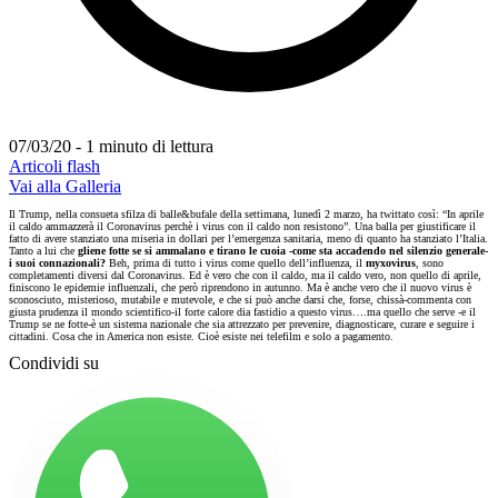
07/03/20 - 1 minuto di lettura
Articoli flash
Vai alla Galleria
Il Trump, nella consueta sfilza di balle&bufale della settimana, lunedì 2 marzo, ha twittato così: “In aprile
il caldo ammazzerà il Coronavirus perchè i virus con il caldo non resistono”. Una balla per giustificare il
fatto di avere stanziato una miseria in dollari per l’emergenza sanitaria, meno di quanto ha stanziato l’Italia.
Tanto a lui che
gliene fotte se si ammalano e tirano le cuoia -come sta accadendo nel silenzio generale-
i suoi connazionali?
Beh, prima di tutto i virus come quello dell’influenza, il
myxovirus
, sono
completamenti diversi dal Coronavirus. Ed è vero che con il caldo, ma il caldo vero, non quello di aprile,
finiscono le epidemie influenzali, che però riprendono in autunno. Ma è anche vero che il nuovo virus è
sconosciuto, misterioso, mutabile e mutevole, e che si può anche darsi che, forse, chissà-commenta con
giusta prudenza il mondo scientifico-il forte calore dia fastidio a questo virus….ma quello che serve -e il
Trump se ne fotte-è un sistema nazionale che sia attrezzato per prevenire, diagnosticare, curare e seguire i
cittadini. Cosa che in America non esiste. Cioè esiste nei telefilm e solo a pagamento.
Condividi su