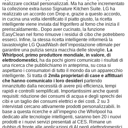
realizzare cocktail personalizzati. Ma ha anche incrementato
la collezione extra-lusso Signature Kitchen Suite. LG ha
realizzato un accordo con Drop e, grazie a questo accordo,
in cucina una volta identificato il piatto giusto, la ricetta
intelligente viene inviata dal frigorifero al forno che inizia il
preriscaldamento.. Dopo aver cucinato, la funzione
EasyClean nel forno rimuove i residui di cibo che potrebbero
esserci. Infine, la stessa ricetta intelligente informerà la
lavastoviglie LG QuadWash dell’impostazione ottimale per
garantire una pulizia senza macchia delle stoviglie.
La
Whirlpool, primo produttore mondiale, in valore, di
elettrodomestici,
ha da pochi giorni comunicato i risultati di
una ricerca che pubblichiamo in anteprima, su cosa si
aspettano i consumatori di tutto il mondo da un apparecchio
intelligente. Si tratta di
2mila proprietari di case e affittuari
che hanno comunicato i loro desideri
partendo
innanzitutto dalla necessità di avere più efficienza, tempi
rapidi e controlli semplificati. Importantissimi anche questi
requisiti: riduzione dei consumi di acqua e degli sprechi dei
cibi e un taglio dei consumi elettrici e dei costi. 2 su 3
intervistati cercano attivamente prodotti personalizzabili. In
base a questa ricerche e all’impegno che Whirlpool ha
dedicato alle tecnologie intelligenti, saranno ben 20 i nuovi
prodotti e i nuovi servizi presentati al CES. Rimane un
dubbio di fronte alle applicazioni di AI negli elettrodomestici