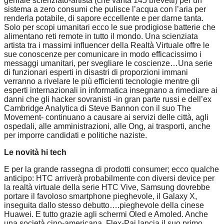
geniale scienziato-artista (che vanta 145 brevetti) per un
sistema a zero consumi che pulisce l’acqua con l’aria per
renderla potabile, di sapore eccellente e per darne tanta.
Solo per scopi umanitari ecco le sue prodigiose batterie che
alimentano reti remote in tutto il mondo. Una scienziata
artista tra i massimi influencer della Realtà Virtuale offre le
sue conoscenze per comunicare in modo efficacissimo i
messaggi umanitari, per svegliare le coscienze…Una serie
di funzionari esperti in disastri di proporzioni immani
verranno a rivelare le più efficienti tecnologie mentre gli
esperti internazionali in informatica insegnano a rimediare ai
danni che gli hacker sovranisti -in gran parte russi e dell’ex
Cambridge Analytica di Steve Bannon con il suo The
Movement- continuano a causare ai servizi delle città, agli
ospedali, alle amministrazioni, alle Ong, ai trasporti, anche
per imporre candidati e politiche naziste.
Le novità hi tech
E per la grande rassegna di prodotti consumer; ecco qualche
anticipo: HTC arriverà probabilmente con diversi device per
la realtà virtuale della serie HTC Vive, Samsung dovrebbe
portare il favoloso smartphone pieghevole, il Galaxy X,
inseguita dallo stesso debutto….pieghevole della cinese
Huawei. E tutto grazie agli schermi Oled e Amoled. Anche
una società cino-americana, Flex-Pai lancia il suo primo