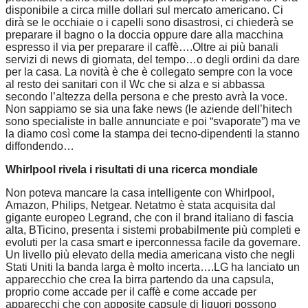
disponibile a circa mille dollari sul mercato americano. Ci
dirà se le occhiaie o i capelli sono disastrosi, ci chiederà se
preparare il bagno o la doccia oppure dare alla macchina
espresso il via per preparare il caffè….Oltre ai più banali
servizi di news di giornata, del tempo…o degli ordini da dare
per la casa. La novità è che è collegato sempre con la voce
al resto dei sanitari con il Wc che si alza e si abbassa
secondo l’altezza della persona e che presto avrà la voce.
Non sappiamo se sia una fake news (le aziende dell’hitech
sono specialiste in balle annunciate e poi “svaporate”) ma ve
la diamo così come la stampa dei tecno-dipendenti la stanno
diffondendo…
Whirlpool rivela i risultati di una ricerca mondiale
Non poteva mancare la casa intelligente con Whirlpool,
Amazon, Philips, Netgear. Netatmo è stata acquisita dal
gigante europeo Legrand, che con il brand italiano di fascia
alta, BTicino, presenta i sistemi probabilmente più completi e
evoluti per la casa smart e iperconnessa facile da governare.
Un livello più elevato della media americana visto che negli
Stati Uniti la banda larga è molto incerta….LG ha lanciato un
apparecchio che crea la birra partendo da una capsula,
proprio come accade per il caffè e come accade per
apparecchi che con apposite capsule di liquori possono