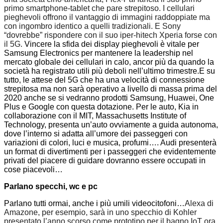
primo smartphone-tablet che pare strepitoso. I cellulari
pieghevoli offrono il vantaggio di immagini raddoppiate ma
con ingombro identico a quelli tradizionali. E Sony
“dovrebbe” rispondere con il suo iper-hitech Xperia forse con
il 5G.
Vincere la sfida dei display pieghevoli è vitale per
Samsung Electronics per mantenere la leadership nel
mercato globale dei cellulari in calo, ancor più da quando la
società ha registrato utili più deboli nell’ultimo trimestre.E su
tutto, le attese del 5G che ha una velocità di connessione
strepitosa ma non sarà operativo a livello di massa prima del
2020 anche se si vedranno prodotti Samsung, Huawei, One
Plus e Google con questa dotazione. Per le auto, Kia in
collaborazione con il MIT, Massachusetts Institute of
Technology, presenta un’auto ovviamente a guida autonoma,
dove l’interno si adatta all’umore dei passeggeri con
variazioni di colori, luci e musica, profumi…. Audi presenterà
un format di divertimenti per i passeggeri che evidentemente
privati del piacere di guidare dovranno essere occupati in
cose piacevoli…
Parlano specchi, wc e pc
Parlano tutti ormai, anche i più umili videocitofoni…
Alexa di
Amazone, per esempio, sarà in uno specchio di Kohler
presentato l’anno scorso come prototipo per il bagno IoT ora