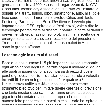
CES, Consumer Electronics Show a Las Vegas, sino all’11
gennaio, con circa 4500 espositori. organizzato dalla CTA,
Consumer Technology Association (fatturato 292 miliardi di
dollarii).Ma, tra tv, frullini, robot, smartphone, auto, hi fi, pc e
frigo super hi tech, il giorno 8 si svolge Cities and Tech:
Fostering Partnership to Build Resilience
, l
‘evento più
importante del CES, ispirato alla “resilienza”, vale a dire le
tecnologie per resistere ai disastri, riparare in parte ai danni e
prevenire. Gli organizzatori sono ottimisti ma la scelta delle
emergenze fa capire che, con l’eccezione del presidente
Trump, industria, commercianti e consumatori in America
sono in grande affanno..
Le tecnologie in aiuto ai disastri
Ecco qualche numero: i 15 più importanti settori economici
ogni anno hanno negli US perdite sopra il miliardo di dollari
alle quali si aggiungono la scomparsa di pezzi di coste
perché gli oceani e i fiumi qui stanno avanzando a velocità
incredibili. Le tecnologie possono fare qualcosa?.
L’Intelligenza artificiale -IA- si applica da poco come
strumento predittivo per limitare quelle carenze di previsione
che tanto incidono sui danni; verranno presentati speciali
giganteschi container a colture idroponiche del tutto
automatiche per carestie e paesi in crisi. Il sole ha ispirato un