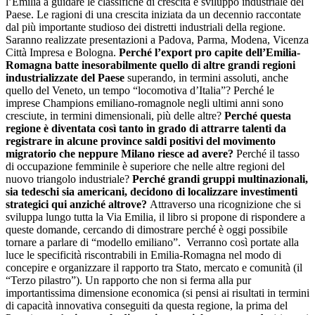
l’Emilia a guidare le classifiche di crescita e sviluppo industriale del
Paese. Le ragioni di una crescita iniziata da un decennio raccontate
dal più importante studioso dei distretti industriali della regione.
Saranno realizzate presentazioni a Padova, Parma, Modena, Vicenza
Città Impresa e Bologna.
Perché l’export pro capite dell’Emilia-
Romagna batte inesorabilmente quello di altre grandi regioni
industrializzate del Paese
superando, in termini assoluti, anche
quello del Veneto, un tempo “locomotiva d’Italia”? Perché le
imprese Champions emiliano-romagnole negli ultimi anni sono
cresciute, in termini dimensionali, più delle altre?
Perché questa
regione è diventata così tanto in grado di attrarre talenti da
registrare in alcune province saldi positivi del movimento
migratorio che neppure Milano riesce ad avere?
Perché il tasso
di occupazione femminile è superiore che nelle altre regioni del
nuovo triangolo industriale?
Perché grandi gruppi multinazionali,
sia tedeschi sia americani, decidono di localizzare investimenti
strategici qui anziché altrove?
Attraverso una ricognizione che si
sviluppa lungo tutta la Via Emilia, il libro si propone di rispondere a
queste domande, cercando di dimostrare perché è oggi possibile
tornare a parlare di “modello emiliano”. Verranno così portate alla
luce le specificità riscontrabili in Emilia-Romagna nel modo di
concepire e organizzare il rapporto tra Stato, mercato e comunità (il
“Terzo pilastro”). Un rapporto che non si ferma alla pur
importantissima dimensione economica (si pensi ai risultati in termini
di capacità innovativa conseguiti da questa regione, la prima del