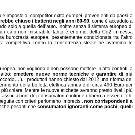
to e imposto ai competitor extra-europei, provenienti da paesi a
vrebbe chiuso i battenti negli anni 80-90
, come è accaduto a
o solo a quella dell’auto. Inoltre senza il sistema europeo di
on un calo non misurabile tanto è enorme, della Co2 immessa
gra burocrazia europea, pesantemente condizionata tra l’altro
era competitiva contro la concorrenza sleale né avremmo le
uropea, non vogliono o non possono mettere in atto controlli a
’altro:
emettere nuove norme tecniche e garantire di più
ccordo….). I produttori hanno chiesto dal 2012 una riforma dei
rimento della bolletta elettrica annuale di circa 490 Euro per
iù chiare. Mentre le nuove etichette avranno presto livelli più
 e associazioni dei consumatori-continuerebbero a esserci: “chi
seguite con criteri perlomeno imprecisi,
non corrispondenti a
 anche pesanti che
consumatori ignoranti come pochi -quelli