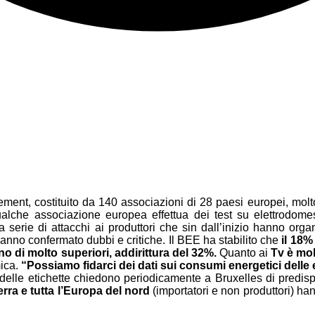
nt, costituito da 140 associazioni di 28 paesi europei, molto
che associazione europea effettua dei test su elettrodomestic
a serie di attacchi ai produttori che sin dall’inizio hanno organ
 hanno confermato dubbi e critiche. Il BEE ha stabilito che
il 18%
ono di molto superiori, addirittura del 32%.
Quanto ai
Tv è mo
mica.
“Possiamo fidarci dei dati sui consumi energetici delle 
lle etichette chiedono periodicamente a Bruxelles di predisporr
terra e tutta l’Europa del nord
(importatori e non produttori) ha