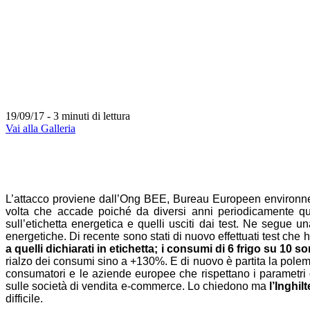
19/09/17 - 3 minuti di lettura
Vai alla Galleria
L’attacco proviene dall’Ong BEE, Bureau Europeen environneme
volta che accade poiché da diversi anni periodicamente qual
sull’etichetta energetica e quelli usciti dai test. Ne segue un
energetiche. Di recente sono stati di nuovo effettuati test che
a quelli dichiarati in etichetta; i consumi di 6 frigo su 10 s
rialzo dei consumi sino a +130%. E di nuovo è partita la pole
consumatori e le aziende europee che rispettano i parametri de
sulle società di vendita e-commerce. Lo chiedono ma
l’Inghil
difficile.