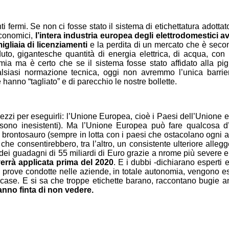
i fermi. Se non ci fosse stato il sistema di etichettatura adotta
economici,
l’intera industria europea degli elettrodomestici a
gliaia di licenziamenti
e la perdita di un mercato che è second
duto, gigantesche quantità di energia elettrica, di acqua, c
nomia ma è certo che se il sistema fosse stato affidato alla pi
qualsiasi normazione tecnica, oggi non avremmo l’unica barri
hanno “tagliato” e di parecchio le nostre bollette.
zzi per eseguirli: l’Unione Europea, cioè i Paesi dell’Unione e
i sono inesistenti). Ma l’Unione Europea può fare qualcosa d
brontosauro (sempre in lotta con i paesi che ostacolano ogni a
e consentirebbero, tra l’altro, un consistente ulteriore allegge
ei guadagni di 55 miliardi di Euro grazie a nrome più severe e p
errà applicata prima del 2020
. E i dubbi -dichiarano esperti
e prove condotte nelle aziende, in totale autonomia, vengono e
e case. E si sa che troppe etichette barano, raccontano bugie
fanno finta di non vedere.