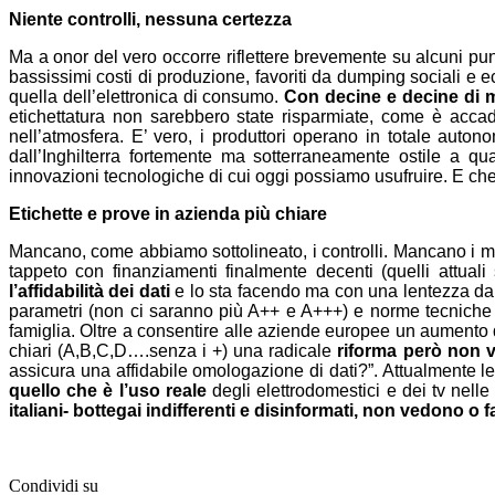
Niente controlli, nessuna certezza
Ma a onor del vero occorre riflettere brevemente su alcuni punt
bassissimi costi di produzione, favoriti da dumping sociali e 
quella dell’elettronica di consumo.
Con decine e decine di mi
etichettatura non sarebbero state risparmiate, come è acca
nell’atmosfera. E’ vero, i produttori operano in totale auto
dall’Inghilterra fortemente ma sotterraneamente ostile a 
innovazioni tecnologiche di cui oggi possiamo usufruire. E che 
Etichette e prove in azienda più chiare
Mancano, come abbiamo sottolineato, i controlli. Mancano i me
tappeto con finanziamenti finalmente decenti (quelli attual
l’affidabilità dei dati
e lo sta facendo ma con una lentezza da 
parametri (non ci saranno più A++ e A+++) e norme tecniche ch
famiglia. Oltre a consentire alle aziende europee un aumento d
chiari (A,B,C,D….senza i +) una radicale
riforma però non v
assicura una affidabile omologazione di dati?”. Attualmente l
quello che è l’uso reale
degli elettrodomestici e dei tv nell
italiani- bottegai indifferenti e disinformati, non vedono o 
Condividi su