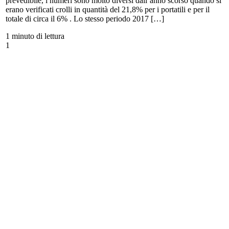
prevedibile, i numeri sono molto diversi dall’anno scorso quando si
erano verificati crolli in quantità del 21,8% per i portatili e per il
totale di circa il 6% . Lo stesso periodo 2017 […]
1 minuto di lettura
1